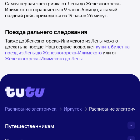
Самая первая электричка от
Лены
до
Железногорска-
Илимского
отправляется в 9
часов 6
минут, а самый
поздний рейс приходится на 19
часов 26
минут.
Поезда дальнего следования
Также до Железногорска-Илимского из Лены можно
доехать на поезде. Наш сервис позволяет
купить билет на
поезд из Лены до Железногорска-Илимского
или от
Железногорска-Илимского до Лены
.
Расписание электричек
Иркутск
Расписание электриче
Путешественникам