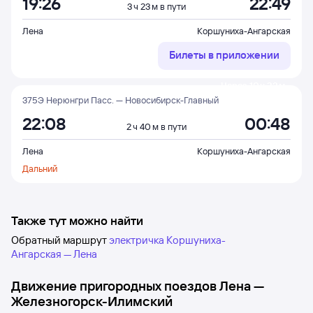
19:26
22:49
3 ч 23 м в пути
Лена
Коршуниха-Ангарская
Билеты в приложении
Через 10 ч 23 м
375Э Нерюнгри Пасс. — Новосибирск-Главный
22:08
00:48
2 ч 40 м в пути
Лена
Коршуниха-Ангарская
Дальний
Также тут можно найти
Обратный маршрут
электричка Коршуниха-
Ангарская — Лена
Движение пригородных поездов
Лена
—
Железногорск-Илимский