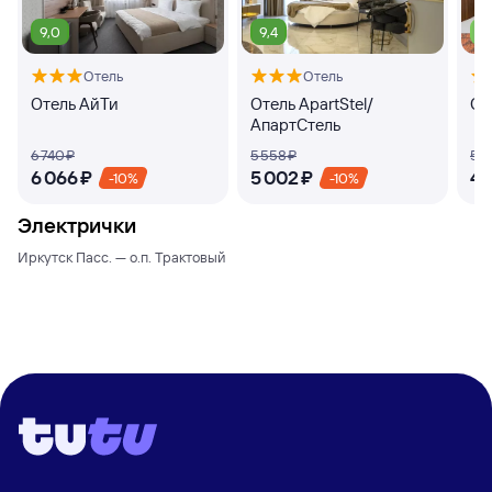
9,0
9,4
7,
Отель
Отель
Отель АйТи
Отель ApartStel/
От
АпартСтель
6 ⁠740 ⁠₽
5 ⁠558 ⁠₽
5 ⁠1
6 ⁠066 ⁠₽
5 ⁠002 ⁠₽
4 ⁠
-10%
-10%
Электрички
Иркутск Пасс. — о.п. Трактовый