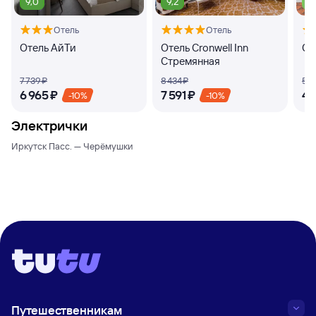
9,0
9,2
7,
Отель
Отель
Отель АйТи
Отель Cronwell Inn
От
Стремянная
7 ⁠739 ⁠₽
8 ⁠434 ⁠₽
5 ⁠1
6 ⁠965 ⁠₽
7 ⁠591 ⁠₽
4 ⁠
-10%
-10%
Электрички
Иркутск Пасс. — Черёмушки
Путешественникам