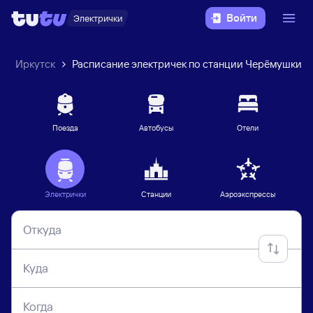
Войти
Электрички
Иркутск
Расписание электричек по станции Черёмушки
Поезда
Автобусы
Отели
Электрички
Станции
Аэроэкспрессы
Откуда
Куда
Когда